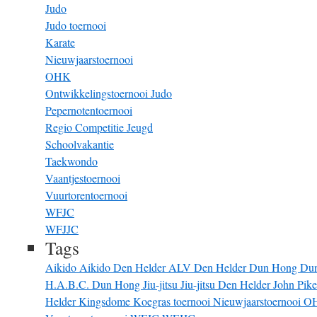
Judo
Judo toernooi
Karate
Nieuwjaarstoernooi
OHK
Ontwikkelingstoernooi Judo
Pepernotentoernooi
Regio Competitie Jeugd
Schoolvakantie
Taekwondo
Vaantjestoernooi
Vuurtorentoernooi
WFJC
WFJJC
Tags
Aikido
Aikido Den Helder
ALV
Den Helder
Dun Hong
Du
H.A.B.C. Dun Hong
Jiu-jitsu
Jiu-jitsu Den Helder
John Pik
Helder
Kingsdome
Koegras toernooi
Nieuwjaarstoernooi
O