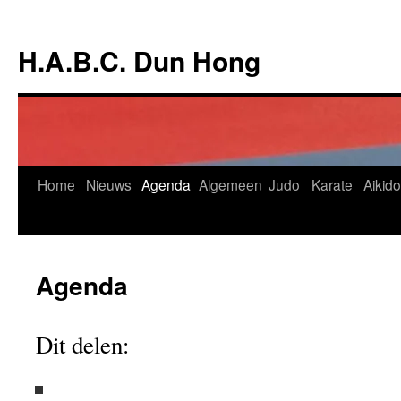
Ga
naar
H.A.B.C. Dun Hong
de
inhoud
Home
Nieuws
Agenda
Algemeen
Judo
Karate
Aikido
Agenda
Dit delen: