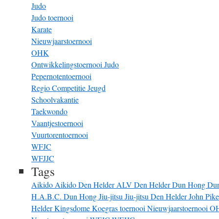
Judo
Judo toernooi
Karate
Nieuwjaarstoernooi
OHK
Ontwikkelingstoernooi Judo
Pepernotentoernooi
Regio Competitie Jeugd
Schoolvakantie
Taekwondo
Vaantjestoernooi
Vuurtorentoernooi
WFJC
WFJJC
Tags
Aikido
Aikido Den Helder
ALV
Den Helder
Dun Hong
Du
H.A.B.C. Dun Hong
Jiu-jitsu
Jiu-jitsu Den Helder
John Pik
Helder
Kingsdome
Koegras toernooi
Nieuwjaarstoernooi
O