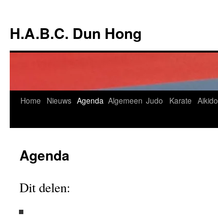
Ga
naar
H.A.B.C. Dun Hong
de
inhoud
Home
Nieuws
Agenda
Algemeen
Judo
Karate
Aikido
Agenda
Dit delen: