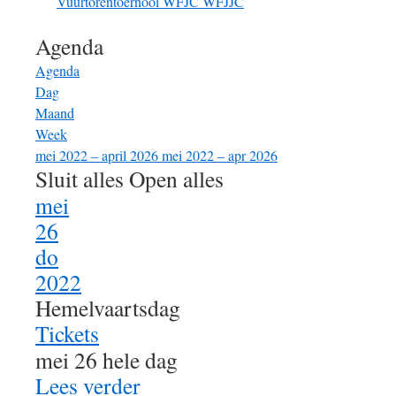
Vuurtorentoernooi
WFJC
WFJJC
Agenda
Agenda
Dag
Maand
Week
mei 2022 – april 2026
mei 2022 – apr 2026
Sluit alles
Open alles
mei
26
do
2022
Hemelvaartsdag
Tickets
mei 26
hele dag
Lees verder