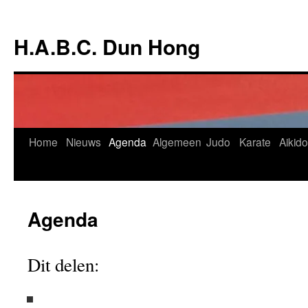
Ga
naar
H.A.B.C. Dun Hong
de
inhoud
Home
Nieuws
Agenda
Algemeen
Judo
Karate
Aikido
Agenda
Dit delen: