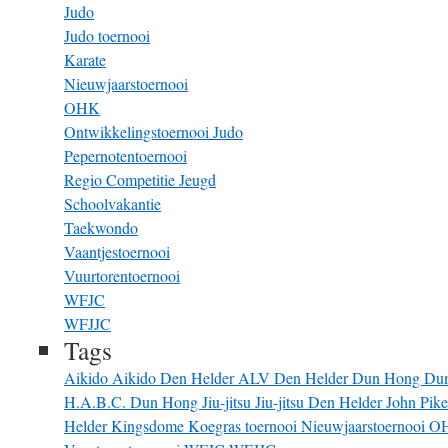
Judo
Judo toernooi
Karate
Nieuwjaarstoernooi
OHK
Ontwikkelingstoernooi Judo
Pepernotentoernooi
Regio Competitie Jeugd
Schoolvakantie
Taekwondo
Vaantjestoernooi
Vuurtorentoernooi
WFJC
WFJJC
Tags
Aikido
Aikido Den Helder
ALV
Den Helder
Dun Hong
Du
H.A.B.C. Dun Hong
Jiu-jitsu
Jiu-jitsu Den Helder
John Pik
Helder
Kingsdome
Koegras toernooi
Nieuwjaarstoernooi
O