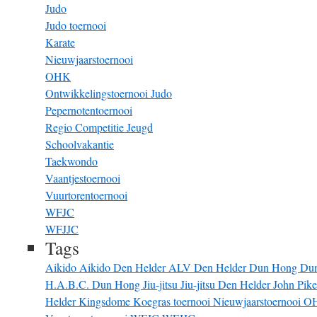
Judo
Judo toernooi
Karate
Nieuwjaarstoernooi
OHK
Ontwikkelingstoernooi Judo
Pepernotentoernooi
Regio Competitie Jeugd
Schoolvakantie
Taekwondo
Vaantjestoernooi
Vuurtorentoernooi
WFJC
WFJJC
Tags
Aikido
Aikido Den Helder
ALV
Den Helder
Dun Hong
Du
H.A.B.C. Dun Hong
Jiu-jitsu
Jiu-jitsu Den Helder
John Pik
Helder
Kingsdome
Koegras toernooi
Nieuwjaarstoernooi
O