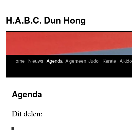
Ga
naar
H.A.B.C. Dun Hong
de
inhoud
Home
Nieuws
Agenda
Algemeen
Judo
Karate
Aikido
Agenda
Dit delen: