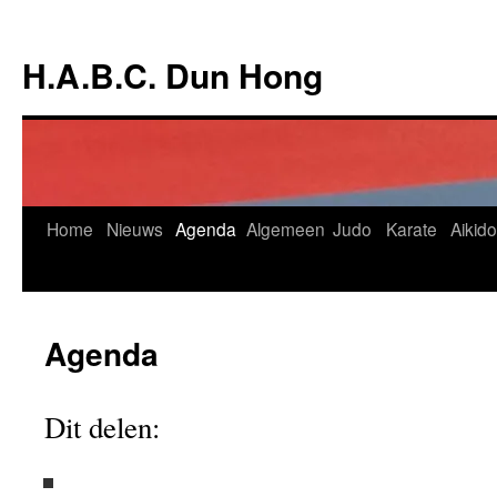
Ga
naar
H.A.B.C. Dun Hong
de
inhoud
Home
Nieuws
Agenda
Algemeen
Judo
Karate
Aikido
Agenda
Dit delen: