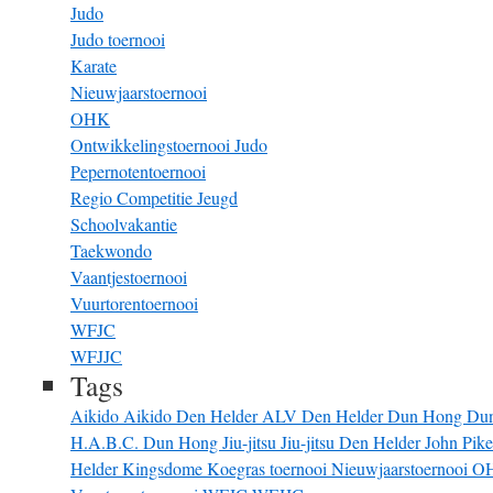
Judo
Judo toernooi
Karate
Nieuwjaarstoernooi
OHK
Ontwikkelingstoernooi Judo
Pepernotentoernooi
Regio Competitie Jeugd
Schoolvakantie
Taekwondo
Vaantjestoernooi
Vuurtorentoernooi
WFJC
WFJJC
Tags
Aikido
Aikido Den Helder
ALV
Den Helder
Dun Hong
Du
H.A.B.C. Dun Hong
Jiu-jitsu
Jiu-jitsu Den Helder
John Pik
Helder
Kingsdome
Koegras toernooi
Nieuwjaarstoernooi
O