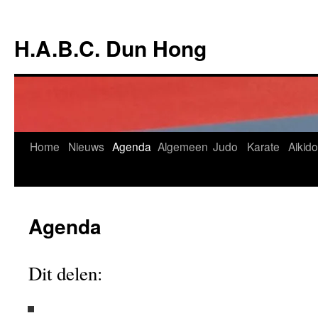
Ga
naar
H.A.B.C. Dun Hong
de
inhoud
Home
Nieuws
Agenda
Algemeen
Judo
Karate
Aikido
Agenda
Dit delen: