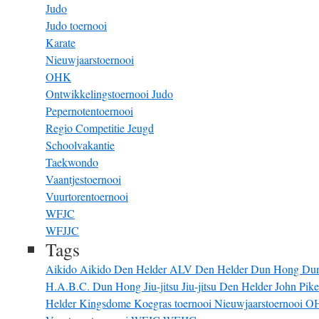
Judo
Judo toernooi
Karate
Nieuwjaarstoernooi
OHK
Ontwikkelingstoernooi Judo
Pepernotentoernooi
Regio Competitie Jeugd
Schoolvakantie
Taekwondo
Vaantjestoernooi
Vuurtorentoernooi
WFJC
WFJJC
Tags
Aikido
Aikido Den Helder
ALV
Den Helder
Dun Hong
Du
H.A.B.C. Dun Hong
Jiu-jitsu
Jiu-jitsu Den Helder
John Pik
Helder
Kingsdome
Koegras toernooi
Nieuwjaarstoernooi
O