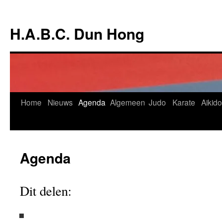
Ga
naar
H.A.B.C. Dun Hong
de
inhoud
Home
Nieuws
Agenda
Algemeen
Judo
Karate
Aikido
Agenda
Dit delen: