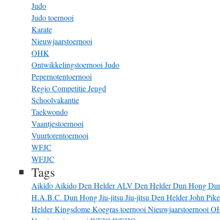
Judo
Judo toernooi
Karate
Nieuwjaarstoernooi
OHK
Ontwikkelingstoernooi Judo
Pepernotentoernooi
Regio Competitie Jeugd
Schoolvakantie
Taekwondo
Vaantjestoernooi
Vuurtorentoernooi
WFJC
WFJJC
Tags
Aikido
Aikido Den Helder
ALV
Den Helder
Dun Hong
Du
H.A.B.C. Dun Hong
Jiu-jitsu
Jiu-jitsu Den Helder
John Pik
Helder
Kingsdome
Koegras toernooi
Nieuwjaarstoernooi
O