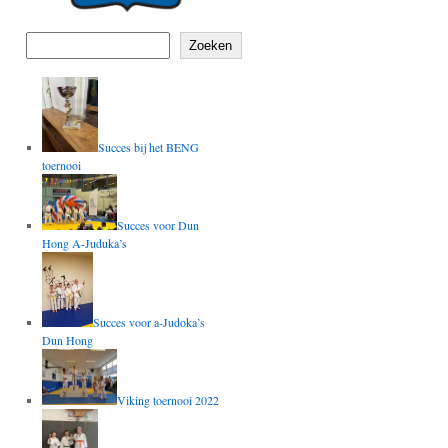
Zoeken
Succes bij het BENG
toernooi
Succes voor Dun
Hong A-Juduka’s
Succes voor a-Judoka’s
Dun Hong
Viking toernooi 2022