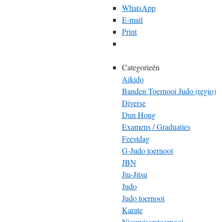
WhatsApp
E-mail
Print
Categorieën
Aikido
Banden Toernooi Judo (regio)
Diverse
Dun Hong
Examens / Graduaties
Feestdag
G-Judo toernooi
JBN
Jiu-Jitsu
Judo
Judo toernooi
Karate
Nieuwjaarstoernooi