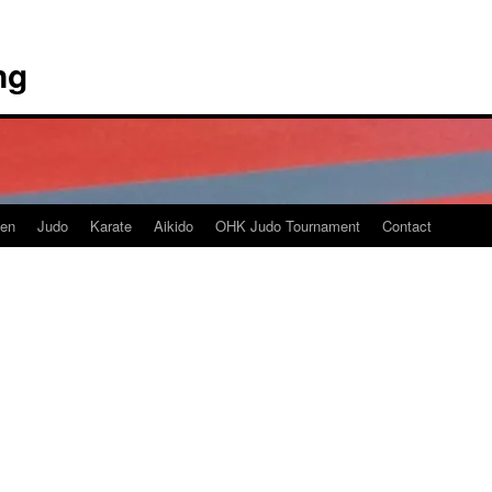
ng
en
Judo
Karate
Aikido
OHK Judo Tournament
Contact