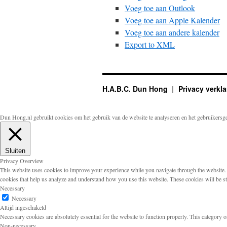
Voeg toe aan Outlook
Voeg toe aan Apple Kalender
Voeg toe aan andere kalender
Export to XML
H.A.B.C. Dun Hong
Privacy verkla
Dun Hong.nl gebruikt cookies om het gebruik van de website te analyseren en het gebruikersg
Sluiten
Privacy Overview
This website uses cookies to improve your experience while you navigate through the website. Ou
cookies that help us analyze and understand how you use this website. These cookies will be s
Necessary
Necessary
Altijd ingeschakeld
Necessary cookies are absolutely essential for the website to function properly. This category o
Non-necessary