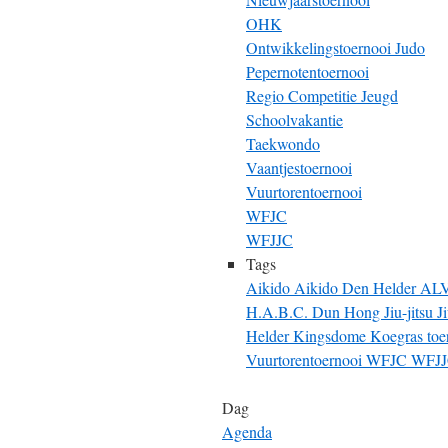
OHK
Ontwikkelingstoernooi Judo
Pepernotentoernooi
Regio Competitie Jeugd
Schoolvakantie
Taekwondo
Vaantjestoernooi
Vuurtorentoernooi
WFJC
WFJJC
Tags
Aikido
Aikido Den Helder
AL
H.A.B.C. Dun Hong
Jiu-jitsu
J
Helder
Kingsdome
Koegras toe
Vuurtorentoernooi
WFJC
WFJ
Dag
Agenda