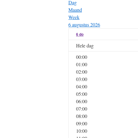
Dag
Maand
Week
6 augustus 2026
6
do
Hele dag
00:00
01:00
02:00
03:00
04:00
05:00
06:00
07:00
08:00
09:00
10:00