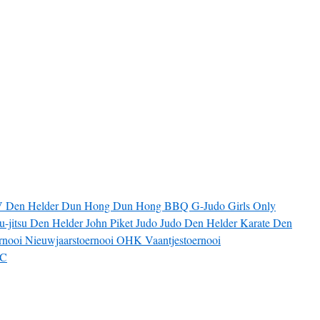
V
Den Helder
Dun Hong
Dun Hong BBQ
G-Judo
Girls Only
iu-jitsu Den Helder
John Piket
Judo
Judo Den Helder
Karate Den
rnooi
Nieuwjaarstoernooi
OHK
Vaantjestoernooi
JC