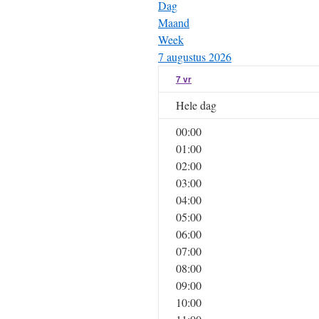
Dag
Maand
Week
7 augustus 2026
7
vr
Hele dag
00:00
01:00
02:00
03:00
04:00
05:00
06:00
07:00
08:00
09:00
10:00