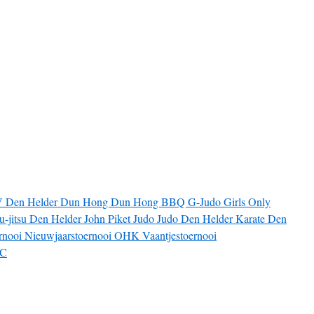
V
Den Helder
Dun Hong
Dun Hong BBQ
G-Judo
Girls Only
iu-jitsu Den Helder
John Piket
Judo
Judo Den Helder
Karate Den
rnooi
Nieuwjaarstoernooi
OHK
Vaantjestoernooi
JC