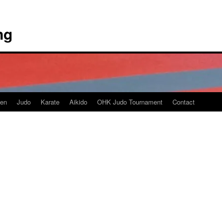
ng
en
Judo
Karate
Aikido
OHK Judo Tournament
Contact