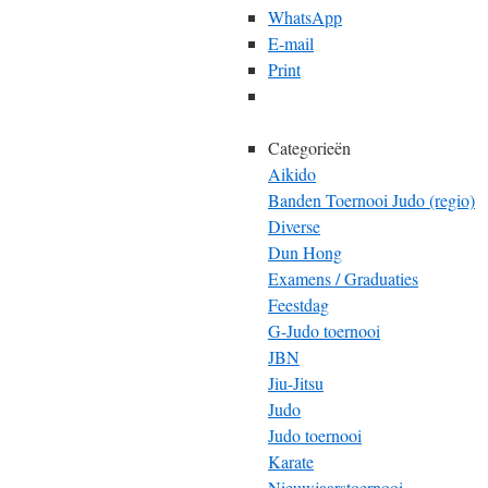
WhatsApp
E-mail
Print
Categorieën
Aikido
Banden Toernooi Judo (regio)
Diverse
Dun Hong
Examens / Graduaties
Feestdag
G-Judo toernooi
JBN
Jiu-Jitsu
Judo
Judo toernooi
Karate
Nieuwjaarstoernooi