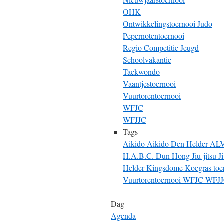
OHK
Ontwikkelingstoernooi Judo
Pepernotentoernooi
Regio Competitie Jeugd
Schoolvakantie
Taekwondo
Vaantjestoernooi
Vuurtorentoernooi
WFJC
WFJJC
Tags
Aikido
Aikido Den Helder
AL
H.A.B.C. Dun Hong
Jiu-jitsu
J
Helder
Kingsdome
Koegras toe
Vuurtorentoernooi
WFJC
WFJ
Dag
Agenda