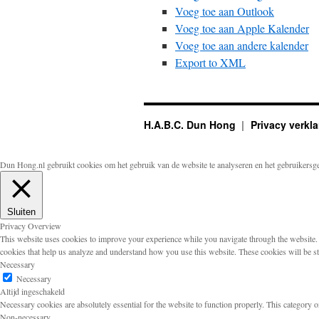
Voeg toe aan Outlook
Voeg toe aan Apple Kalender
Voeg toe aan andere kalender
Export to XML
H.A.B.C. Dun Hong
Privacy verkla
Dun Hong.nl gebruikt cookies om het gebruik van de website te analyseren en het gebruikersg
Sluiten
Privacy Overview
This website uses cookies to improve your experience while you navigate through the website. Ou
cookies that help us analyze and understand how you use this website. These cookies will be s
Necessary
Necessary
Altijd ingeschakeld
Necessary cookies are absolutely essential for the website to function properly. This category o
Non-necessary