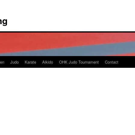
ng
en
Judo
Karate
Aikido
OHK Judo Tournament
Contact