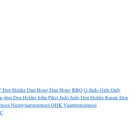
V
Den Helder
Dun Hong
Dun Hong BBQ
G-Judo
Girls Only
iu-jitsu Den Helder
John Piket
Judo
Judo Den Helder
Karate Den
rnooi
Nieuwjaarstoernooi
OHK
Vaantjestoernooi
JC