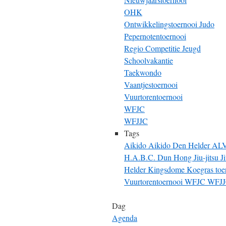
OHK
Ontwikkelingstoernooi Judo
Pepernotentoernooi
Regio Competitie Jeugd
Schoolvakantie
Taekwondo
Vaantjestoernooi
Vuurtorentoernooi
WFJC
WFJJC
Tags
Aikido
Aikido Den Helder
AL
H.A.B.C. Dun Hong
Jiu-jitsu
J
Helder
Kingsdome
Koegras toe
Vuurtorentoernooi
WFJC
WFJ
Dag
Agenda