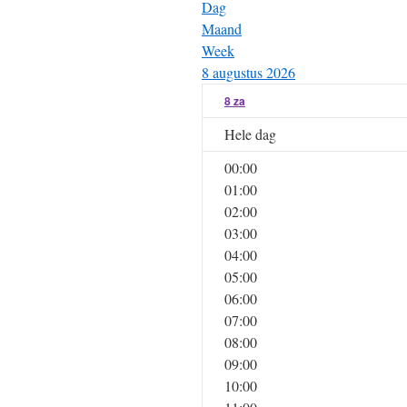
Dag
Maand
Week
8 augustus 2026
8
za
Hele dag
00:00
01:00
02:00
03:00
04:00
05:00
06:00
07:00
08:00
09:00
10:00