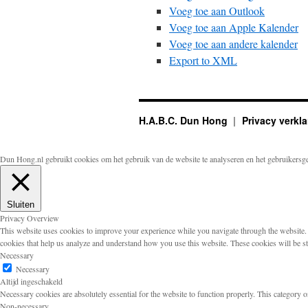
Voeg toe aan Outlook
Voeg toe aan Apple Kalender
Voeg toe aan andere kalender
Export to XML
H.A.B.C. Dun Hong
Privacy verkla
Dun Hong.nl gebruikt cookies om het gebruik van de website te analyseren en het gebruikersg
Sluiten
Privacy Overview
This website uses cookies to improve your experience while you navigate through the website. Ou
cookies that help us analyze and understand how you use this website. These cookies will be s
Necessary
Necessary
Altijd ingeschakeld
Necessary cookies are absolutely essential for the website to function properly. This category o
Non-necessary