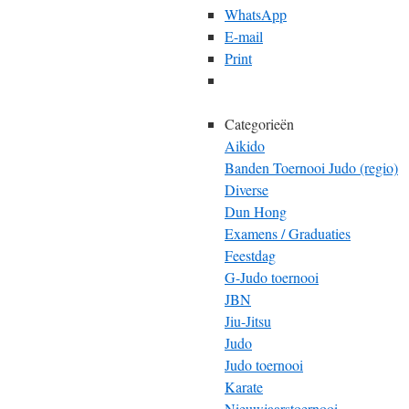
WhatsApp
E-mail
Print
Categorieën
Aikido
Banden Toernooi Judo (regio)
Diverse
Dun Hong
Examens / Graduaties
Feestdag
G-Judo toernooi
JBN
Jiu-Jitsu
Judo
Judo toernooi
Karate
Nieuwjaarstoernooi