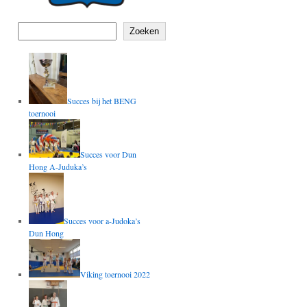
Zoeken
Succes bij het BENG
toernooi
Succes voor Dun
Hong A-Juduka’s
Succes voor a-Judoka’s
Dun Hong
Viking toernooi 2022