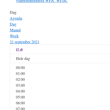
Vuurtorentoernooi
WFJC
WFJJC
Dag
Agenda
Dag
Maand
Week
21 september 2021
21
di
Hele dag
00:00
01:00
02:00
03:00
04:00
05:00
06:00
07:00