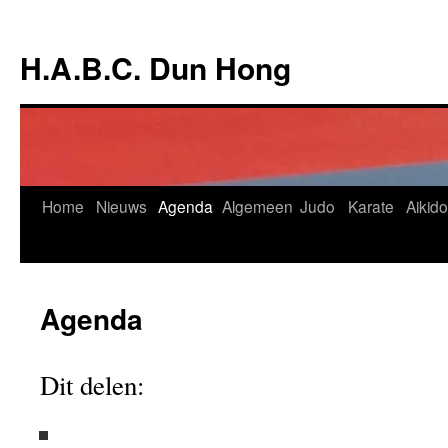
Ga
naar
H.A.B.C. Dun Hong
de
inhoud
Home
Nieuws
Agenda
Algemeen
Judo
Karate
Aikido
Agenda
Dit delen: