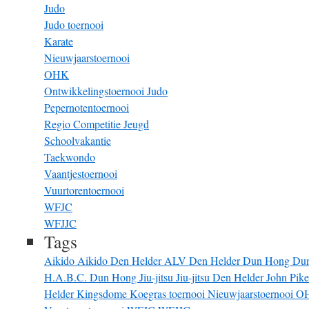
Judo
Judo toernooi
Karate
Nieuwjaarstoernooi
OHK
Ontwikkelingstoernooi Judo
Pepernotentoernooi
Regio Competitie Jeugd
Schoolvakantie
Taekwondo
Vaantjestoernooi
Vuurtorentoernooi
WFJC
WFJJC
Tags
Aikido
Aikido Den Helder
ALV
Den Helder
Dun Hong
Du
H.A.B.C. Dun Hong
Jiu-jitsu
Jiu-jitsu Den Helder
John Pik
Helder
Kingsdome
Koegras toernooi
Nieuwjaarstoernooi
O