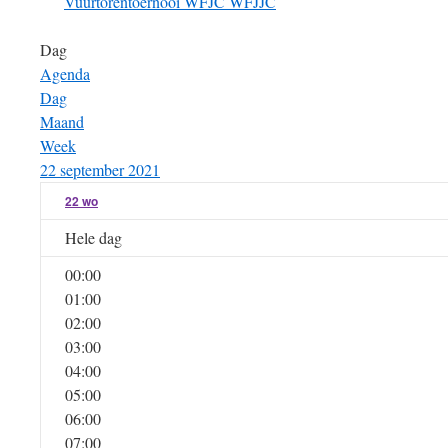
Vuurtorentoernooi
WFJC
WFJJC
Dag
Agenda
Dag
Maand
Week
22 september 2021
22
wo
Hele dag
00:00
01:00
02:00
03:00
04:00
05:00
06:00
07:00