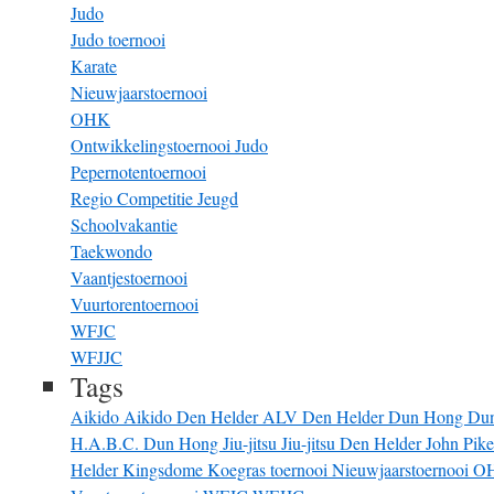
Judo
Judo toernooi
Karate
Nieuwjaarstoernooi
OHK
Ontwikkelingstoernooi Judo
Pepernotentoernooi
Regio Competitie Jeugd
Schoolvakantie
Taekwondo
Vaantjestoernooi
Vuurtorentoernooi
WFJC
WFJJC
Tags
Aikido
Aikido Den Helder
ALV
Den Helder
Dun Hong
Du
H.A.B.C. Dun Hong
Jiu-jitsu
Jiu-jitsu Den Helder
John Pik
Helder
Kingsdome
Koegras toernooi
Nieuwjaarstoernooi
O