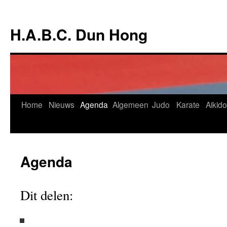
Ga
naar
H.A.B.C. Dun Hong
de
inhoud
Home
Nieuws
Agenda
Algemeen
Judo
Karate
Aikido
Agenda
Dit delen: