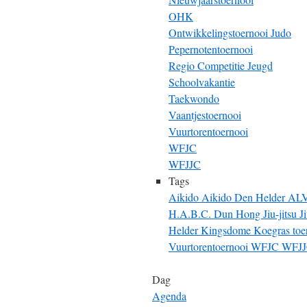
OHK
Ontwikkelingstoernooi Judo
Pepernotentoernooi
Regio Competitie Jeugd
Schoolvakantie
Taekwondo
Vaantjestoernooi
Vuurtorentoernooi
WFJC
WFJJC
Tags
Aikido
Aikido Den Helder
AL
H.A.B.C. Dun Hong
Jiu-jitsu
J
Helder
Kingsdome
Koegras toe
Vuurtorentoernooi
WFJC
WFJ
Dag
Agenda