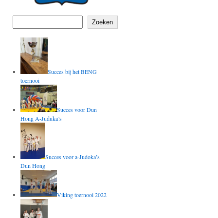
Zoeken
Succes bij het BENG
toernooi
Succes voor Dun
Hong A-Juduka’s
Succes voor a-Judoka’s
Dun Hong
Viking toernooi 2022