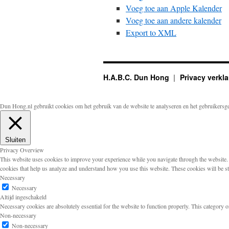
Voeg toe aan Apple Kalender
Voeg toe aan andere kalender
Export to XML
H.A.B.C. Dun Hong
Privacy verkla
Dun Hong.nl gebruikt cookies om het gebruik van de website te analyseren en het gebruikersg
Sluiten
Privacy Overview
This website uses cookies to improve your experience while you navigate through the website. Ou
cookies that help us analyze and understand how you use this website. These cookies will be s
Necessary
Necessary
Altijd ingeschakeld
Necessary cookies are absolutely essential for the website to function properly. This category o
Non-necessary
Non-necessary