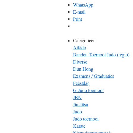
WhatsApp
E-mail
Print
Categorieën
Aikido
Banden Toernooi Judo (regio)
Diverse
Dun Hong
Examens / Graduaties
Feestdag
G-Judo toernooi
JBN
Jiu-Jitsu
Judo
Judo toernooi
Karate
Nieuwjaarstoernooi