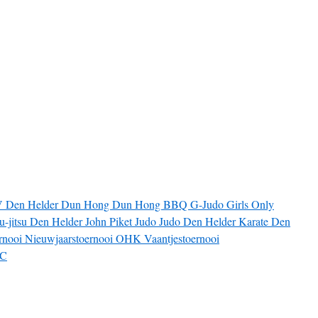
V
Den Helder
Dun Hong
Dun Hong BBQ
G-Judo
Girls Only
iu-jitsu Den Helder
John Piket
Judo
Judo Den Helder
Karate Den
rnooi
Nieuwjaarstoernooi
OHK
Vaantjestoernooi
JC