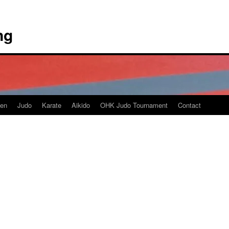
ng
en
Judo
Karate
Aikido
OHK Judo Tournament
Contact