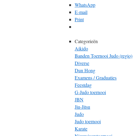
WhatsApp
E-mail
Print
Categorieën
Aikido
Banden Toernooi Judo (regio)
Diverse
Dun Hong
Examens / Graduaties
Feestdag
G-Judo toernooi
JBN
Jiu-Jitsu
Judo
Judo toernooi
Karate
Nieuwjaarstoernooi