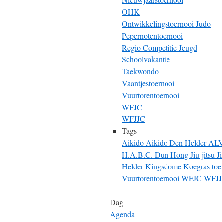
OHK
Ontwikkelingstoernooi Judo
Pepernotentoernooi
Regio Competitie Jeugd
Schoolvakantie
Taekwondo
Vaantjestoernooi
Vuurtorentoernooi
WFJC
WFJJC
Tags
Aikido
Aikido Den Helder
AL
H.A.B.C. Dun Hong
Jiu-jitsu
J
Helder
Kingsdome
Koegras toe
Vuurtorentoernooi
WFJC
WFJ
Dag
Agenda