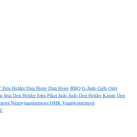
V
Den Helder
Dun Hong
Dun Hong BBQ
G-Judo
Girls Only
iu-jitsu Den Helder
John Piket
Judo
Judo Den Helder
Karate Den
rnooi
Nieuwjaarstoernooi
OHK
Vaantjestoernooi
JC