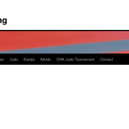
ng
en
Judo
Karate
Aikido
OHK Judo Tournament
Contact