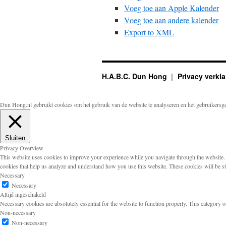
Voeg toe aan Apple Kalender
Voeg toe aan andere kalender
Export to XML
H.A.B.C. Dun Hong
Privacy verkla
Dun Hong.nl gebruikt cookies om het gebruik van de website te analyseren en het gebruikersg
Sluiten
Privacy Overview
This website uses cookies to improve your experience while you navigate through the website. Ou
cookies that help us analyze and understand how you use this website. These cookies will be s
Necessary
Necessary
Altijd ingeschakeld
Necessary cookies are absolutely essential for the website to function properly. This category o
Non-necessary
Non-necessary