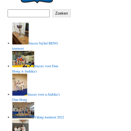
Zoeken
Succes bij het BENG
toernooi
Succes voor Dun
Hong A-Juduka’s
Succes voor a-Judoka’s
Dun Hong
Viking toernooi 2022