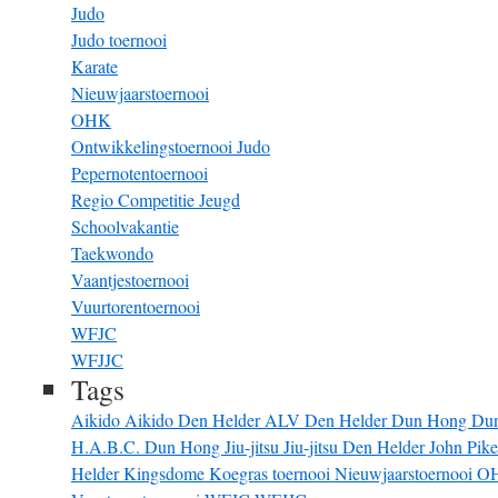
Judo
Judo toernooi
Karate
Nieuwjaarstoernooi
OHK
Ontwikkelingstoernooi Judo
Pepernotentoernooi
Regio Competitie Jeugd
Schoolvakantie
Taekwondo
Vaantjestoernooi
Vuurtorentoernooi
WFJC
WFJJC
Tags
Aikido
Aikido Den Helder
ALV
Den Helder
Dun Hong
Du
H.A.B.C. Dun Hong
Jiu-jitsu
Jiu-jitsu Den Helder
John Pik
Helder
Kingsdome
Koegras toernooi
Nieuwjaarstoernooi
O