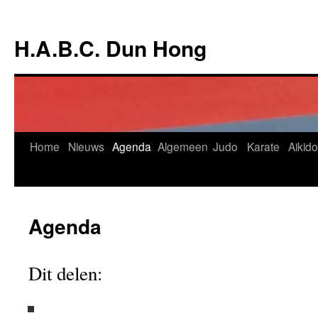
Ga
naar
H.A.B.C. Dun Hong
de
inhoud
Home
Nieuws
Agenda
Algemeen
Judo
Karate
Aikido
Agenda
Dit delen: