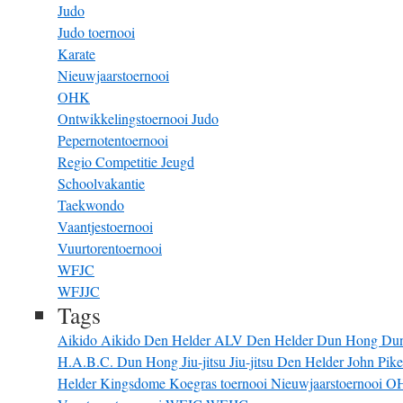
Judo
Judo toernooi
Karate
Nieuwjaarstoernooi
OHK
Ontwikkelingstoernooi Judo
Pepernotentoernooi
Regio Competitie Jeugd
Schoolvakantie
Taekwondo
Vaantjestoernooi
Vuurtorentoernooi
WFJC
WFJJC
Tags
Aikido
Aikido Den Helder
ALV
Den Helder
Dun Hong
Du
H.A.B.C. Dun Hong
Jiu-jitsu
Jiu-jitsu Den Helder
John Pik
Helder
Kingsdome
Koegras toernooi
Nieuwjaarstoernooi
O