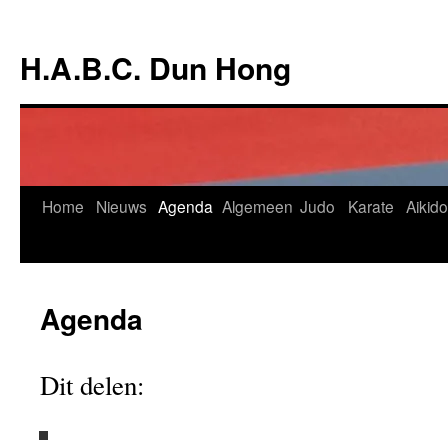
Ga
naar
H.A.B.C. Dun Hong
de
inhoud
Home
Nieuws
Agenda
Algemeen
Judo
Karate
Aikido
Agenda
Dit delen: