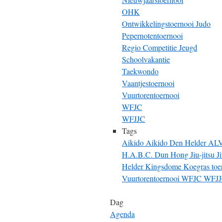
OHK
Ontwikkelingstoernooi Judo
Pepernotentoernooi
Regio Competitie Jeugd
Schoolvakantie
Taekwondo
Vaantjestoernooi
Vuurtorentoernooi
WFJC
WFJJC
Tags
Aikido
Aikido Den Helder
AL
H.A.B.C. Dun Hong
Jiu-jitsu
J
Helder
Kingsdome
Koegras toe
Vuurtorentoernooi
WFJC
WFJ
Dag
Agenda