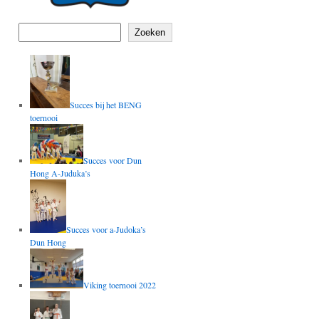
Zoeken
Succes bij het BENG
toernooi
Succes voor Dun
Hong A-Juduka’s
Succes voor a-Judoka’s
Dun Hong
Viking toernooi 2022