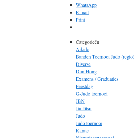
WhatsApp
E-mail
Print
Categorieën
Aikido
Banden Toernooi Judo (regio)
Diverse
Dun Hong
Examens / Graduaties
Feestdag
G-Judo toernooi
JBN
Jiu-Jitsu
Judo
Judo toernooi
Karate
Nieuwjaarstoernooi