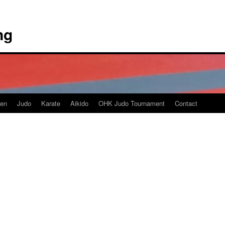
ng
en
Judo
Karate
Aikido
OHK Judo Tournament
Contact