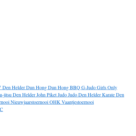
V
Den Helder
Dun Hong
Dun Hong BBQ
G-Judo
Girls Only
iu-jitsu Den Helder
John Piket
Judo
Judo Den Helder
Karate Den
rnooi
Nieuwjaarstoernooi
OHK
Vaantjestoernooi
JC