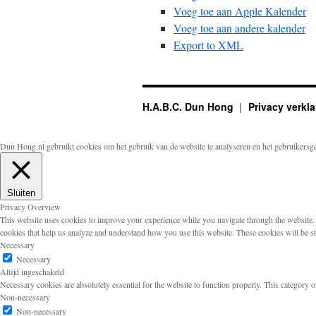
Voeg toe aan Apple Kalender
Voeg toe aan andere kalender
Export to XML
H.A.B.C. Dun Hong
Privacy verkla
Dun Hong.nl gebruikt cookies om het gebruik van de website te analyseren en het gebruikersg
Sluiten
Privacy Overview
This website uses cookies to improve your experience while you navigate through the website. Ou
cookies that help us analyze and understand how you use this website. These cookies will be s
Necessary
Necessary
Altijd ingeschakeld
Necessary cookies are absolutely essential for the website to function properly. This category o
Non-necessary
Non-necessary