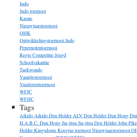
Judo
Judo toernooi
Karate
Nieuwjaarstoernooi
OHK
Ontwikkelingstoernooi Judo
Pepernotentoernooi
Regio Competitie Jeugd
Schoolvakantie
Taekwondo
Vaantjestoernooi
Vuurtorentoernooi
WFJC
WFJJC
Tags
Aikido
Aikido Den Helder
ALV
Den Helder
Dun Hong
Du
H.A.B.C. Dun Hong
Jiu-jitsu
Jiu-jitsu Den Helder
John Pik
Helder
Kingsdome
Koegras toernooi
Nieuwjaarstoernooi
O