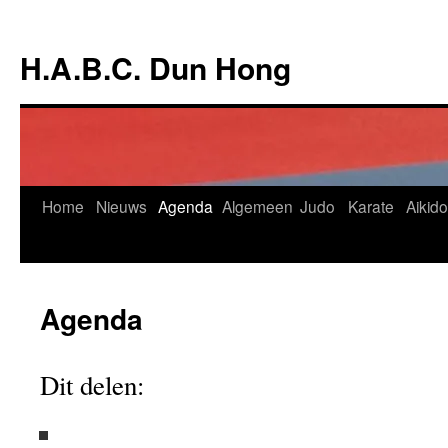
Ga
naar
H.A.B.C. Dun Hong
de
inhoud
Home
Nieuws
Agenda
Algemeen
Judo
Karate
Aikido
Agenda
Dit delen: