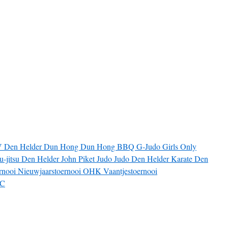
V
Den Helder
Dun Hong
Dun Hong BBQ
G-Judo
Girls Only
iu-jitsu Den Helder
John Piket
Judo
Judo Den Helder
Karate Den
rnooi
Nieuwjaarstoernooi
OHK
Vaantjestoernooi
JC