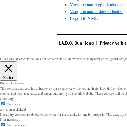
Voeg toe aan Apple Kalender
Voeg toe aan andere kalender
Export to XML
H.A.B.C. Dun Hong
Privacy verkla
Dun Hong.nl gebruikt cookies om het gebruik van de website te analyseren en het gebruikersg
Sluiten
Privacy Overview
This website uses cookies to improve your experience while you navigate through the website. Ou
cookies that help us analyze and understand how you use this website. These cookies will be s
Necessary
Necessary
Altijd ingeschakeld
Necessary cookies are absolutely essential for the website to function properly. This category o
Non-necessary
Non-necessary