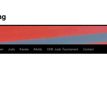
ng
en
Judo
Karate
Aikido
OHK Judo Tournament
Contact