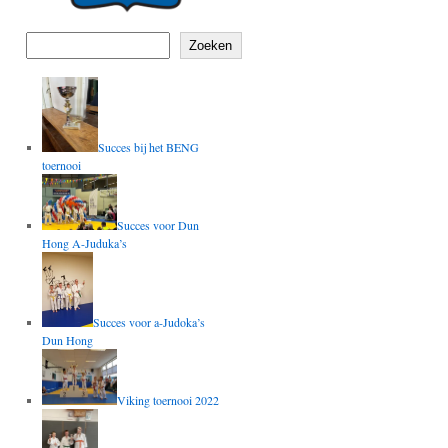
Zoeken
Succes bij het BENG
toernooi
Succes voor Dun
Hong A-Juduka’s
Succes voor a-Judoka’s
Dun Hong
Viking toernooi 2022