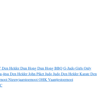
V
Den Helder
Dun Hong
Dun Hong BBQ
G-Judo
Girls Only
iu-jitsu Den Helder
John Piket
Judo
Judo Den Helder
Karate Den
rnooi
Nieuwjaarstoernooi
OHK
Vaantjestoernooi
JC