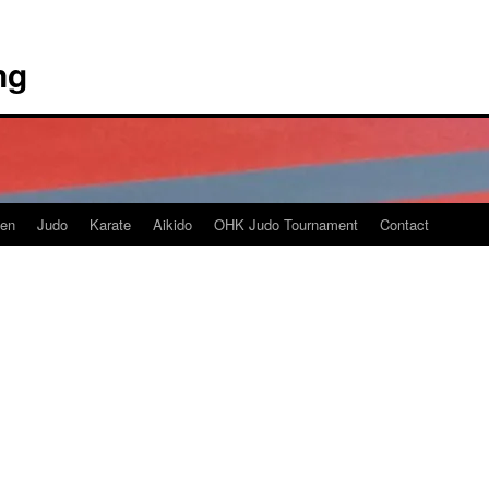
ng
en
Judo
Karate
Aikido
OHK Judo Tournament
Contact