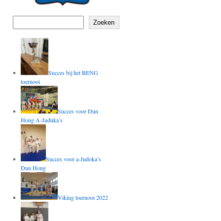
Zoeken
Succes bij het BENG
toernooi
Succes voor Dun
Hong A-Juduka’s
Succes voor a-Judoka’s
Dun Hong
Viking toernooi 2022