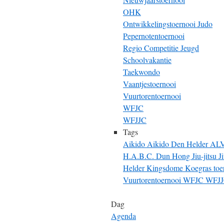
OHK
Ontwikkelingstoernooi Judo
Pepernotentoernooi
Regio Competitie Jeugd
Schoolvakantie
Taekwondo
Vaantjestoernooi
Vuurtorentoernooi
WFJC
WFJJC
Tags
Aikido
Aikido Den Helder
AL
H.A.B.C. Dun Hong
Jiu-jitsu
J
Helder
Kingsdome
Koegras toe
Vuurtorentoernooi
WFJC
WFJ
Dag
Agenda