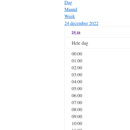
Dag
Maand
Week
24 december 2022
24
za
Hele dag
00:00
01:00
02:00
03:00
04:00
05:00
06:00
07:00
08:00
09:00
10:00