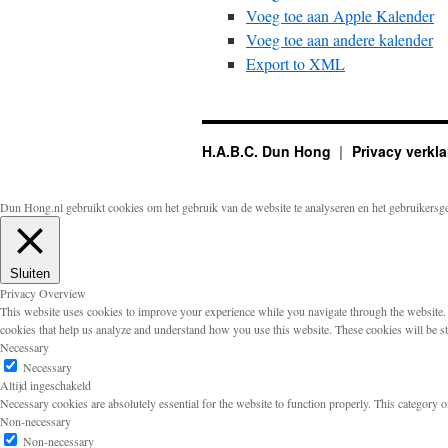
Voeg toe aan Apple Kalender
Voeg toe aan andere kalender
Export to XML
H.A.B.C. Dun Hong
Privacy verkla
Dun Hong.nl gebruikt cookies om het gebruik van de website te analyseren en het gebruikersg
Sluiten
Privacy Overview
This website uses cookies to improve your experience while you navigate through the website. Ou
cookies that help us analyze and understand how you use this website. These cookies will be s
Necessary
Necessary
Altijd ingeschakeld
Necessary cookies are absolutely essential for the website to function properly. This category o
Non-necessary
Non-necessary