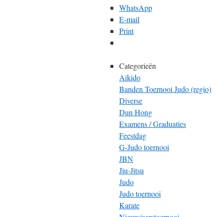
WhatsApp
E-mail
Print
Categorieën
Aikido
Banden Toernooi Judo (regio)
Diverse
Dun Hong
Examens / Graduaties
Feestdag
G-Judo toernooi
JBN
Jiu-Jitsu
Judo
Judo toernooi
Karate
Nieuwjaarstoernooi