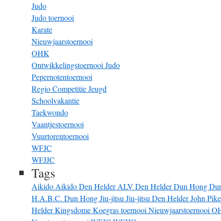
Judo
Judo toernooi
Karate
Nieuwjaarstoernooi
OHK
Ontwikkelingstoernooi Judo
Pepernotentoernooi
Regio Competitie Jeugd
Schoolvakantie
Taekwondo
Vaantjestoernooi
Vuurtorentoernooi
WFJC
WFJJC
Tags
Aikido
Aikido Den Helder
ALV
Den Helder
Dun Hong
Du
H.A.B.C. Dun Hong
Jiu-jitsu
Jiu-jitsu Den Helder
John Pik
Helder
Kingsdome
Koegras toernooi
Nieuwjaarstoernooi
O