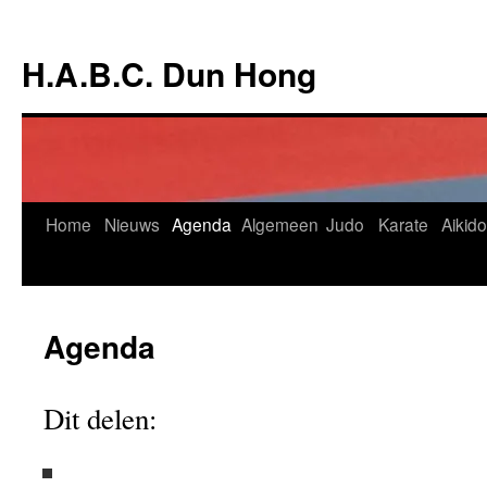
Ga
naar
H.A.B.C. Dun Hong
de
inhoud
Home
Nieuws
Agenda
Algemeen
Judo
Karate
Aikido
Agenda
Dit delen: