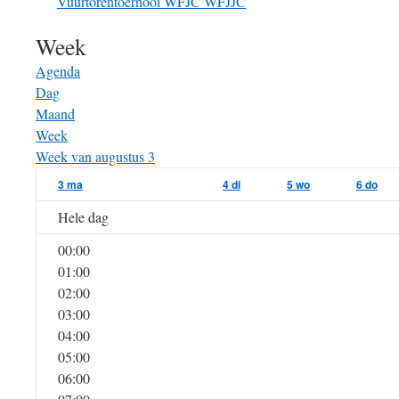
Vuurtorentoernooi
WFJC
WFJJC
Week
Agenda
Dag
Maand
Week
Week van augustus 3
3
ma
4
di
5
wo
6
do
Hele dag
00:00
01:00
02:00
03:00
04:00
05:00
06:00