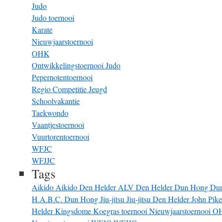
Judo
Judo toernooi
Karate
Nieuwjaarstoernooi
OHK
Ontwikkelingstoernooi Judo
Pepernotentoernooi
Regio Competitie Jeugd
Schoolvakantie
Taekwondo
Vaantjestoernooi
Vuurtorentoernooi
WFJC
WFJJC
Tags
Aikido
Aikido Den Helder
ALV
Den Helder
Dun Hong
Du
H.A.B.C. Dun Hong
Jiu-jitsu
Jiu-jitsu Den Helder
John Pik
Helder
Kingsdome
Koegras toernooi
Nieuwjaarstoernooi
O