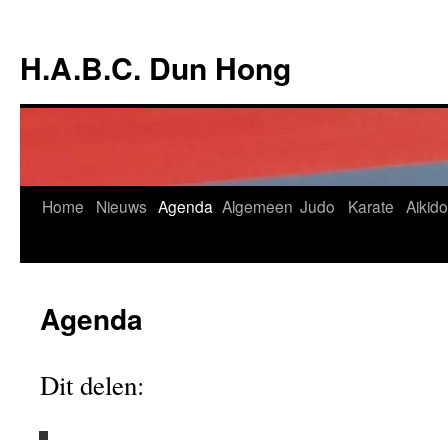
Ga
naar
H.A.B.C. Dun Hong
de
inhoud
Home
Nieuws
Agenda
Algemeen
Judo
Karate
Aikido
Agenda
Dit delen: