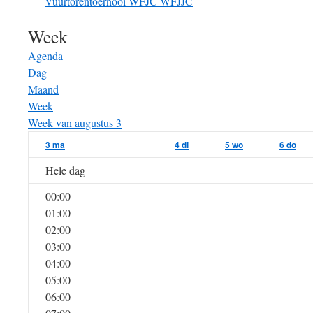
Vuurtorentoernooi
WFJC
WFJJC
Week
Agenda
Dag
Maand
Week
Week van augustus 3
3
ma
4
di
5
wo
6
do
Hele dag
00:00
01:00
02:00
03:00
04:00
05:00
06:00