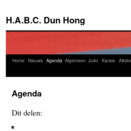
Ga
naar
H.A.B.C. Dun Hong
de
inhoud
Home
Nieuws
Agenda
Algemeen
Judo
Karate
Aikido
Agenda
Dit delen: