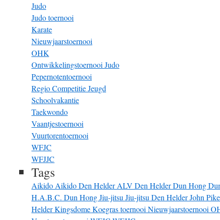
Judo
Judo toernooi
Karate
Nieuwjaarstoernooi
OHK
Ontwikkelingstoernooi Judo
Pepernotentoernooi
Regio Competitie Jeugd
Schoolvakantie
Taekwondo
Vaantjestoernooi
Vuurtorentoernooi
WFJC
WFJJC
Tags
Aikido
Aikido Den Helder
ALV
Den Helder
Dun Hong
Du
H.A.B.C. Dun Hong
Jiu-jitsu
Jiu-jitsu Den Helder
John Pik
Helder
Kingsdome
Koegras toernooi
Nieuwjaarstoernooi
O