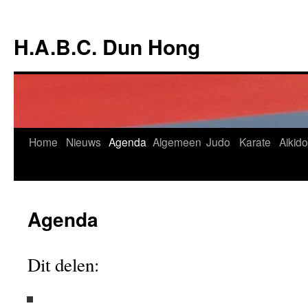
Ga
naar
H.A.B.C. Dun Hong
de
inhoud
Home
Nieuws
Agenda
Algemeen
Judo
Karate
Aikido
Agenda
Dit delen: