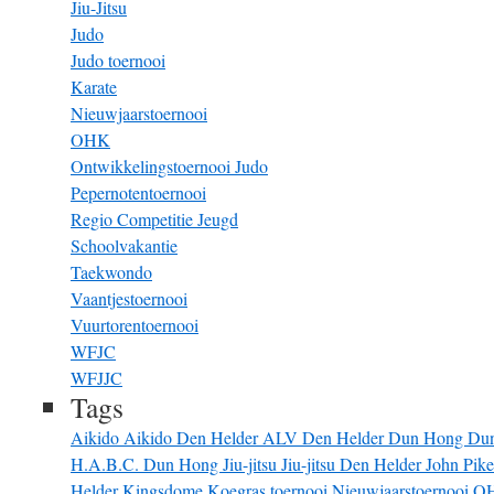
Jiu-Jitsu
Judo
Judo toernooi
Karate
Nieuwjaarstoernooi
OHK
Ontwikkelingstoernooi Judo
Pepernotentoernooi
Regio Competitie Jeugd
Schoolvakantie
Taekwondo
Vaantjestoernooi
Vuurtorentoernooi
WFJC
WFJJC
Tags
Aikido
Aikido Den Helder
ALV
Den Helder
Dun Hong
Du
H.A.B.C. Dun Hong
Jiu-jitsu
Jiu-jitsu Den Helder
John Pik
Helder
Kingsdome
Koegras toernooi
Nieuwjaarstoernooi
O