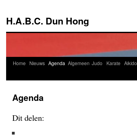
Ga
naar
H.A.B.C. Dun Hong
de
inhoud
Home
Nieuws
Agenda
Algemeen
Judo
Karate
Aikido
Agenda
Dit delen: