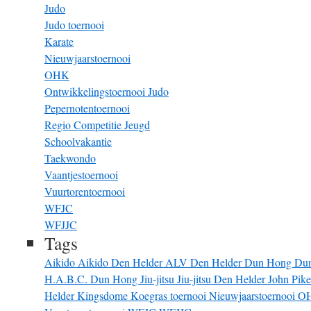
Judo
Judo toernooi
Karate
Nieuwjaarstoernooi
OHK
Ontwikkelingstoernooi Judo
Pepernotentoernooi
Regio Competitie Jeugd
Schoolvakantie
Taekwondo
Vaantjestoernooi
Vuurtorentoernooi
WFJC
WFJJC
Tags
Aikido
Aikido Den Helder
ALV
Den Helder
Dun Hong
Du
H.A.B.C. Dun Hong
Jiu-jitsu
Jiu-jitsu Den Helder
John Pik
Helder
Kingsdome
Koegras toernooi
Nieuwjaarstoernooi
O