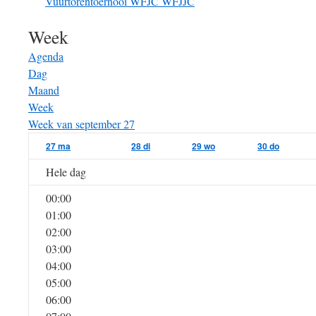
Vuurtorentoernooi
WFJC
WFJJC
Week
Agenda
Dag
Maand
Week
Week van september 27
27
ma
28
di
29
wo
30
do
Hele dag
00:00
01:00
02:00
03:00
04:00
05:00
06:00