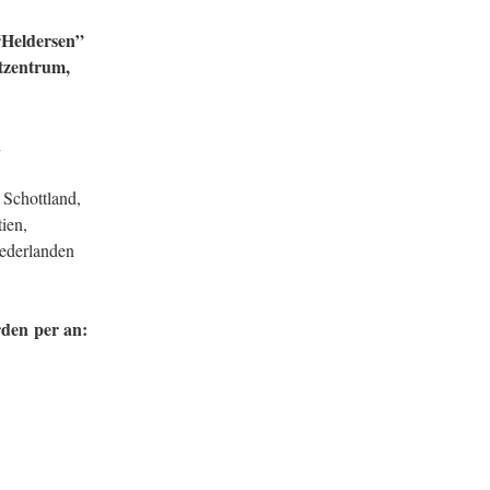
“Heldersen”
tzentrum,
.
 Schottland,
ien,
ederlanden
erden
per an: