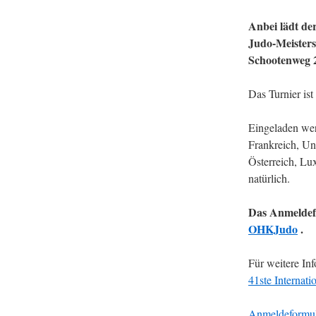
Anbei lädt de
Judo-Meisters
Schootenweg 2
Das Turnier is
Eingeladen wer
Frankreich, Un
Österreich, L
natürlich.
Das Anmeldef
OHKJudo
.
Für weitere In
41ste Internat
Anmeldeformul