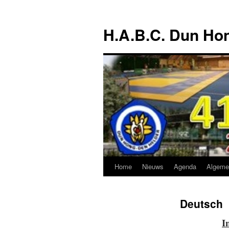
Ga
naar
H.A.B.C. Dun Ho
de
inhoud
Home
Nieuws
Agenda
Algeme
Deutsch
I