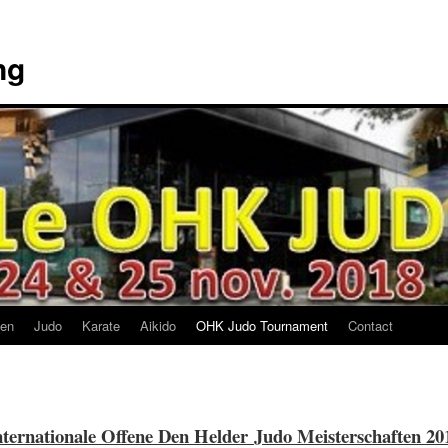
ng
en
Judo
Karate
Aikido
OHK Judo Tournament
Contact
nternationale Offene Den Helder
Judo Meisterschaften 20