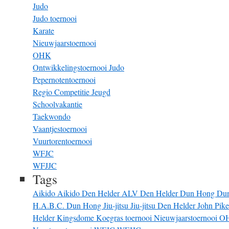
Judo
Judo toernooi
Karate
Nieuwjaarstoernooi
OHK
Ontwikkelingstoernooi Judo
Pepernotentoernooi
Regio Competitie Jeugd
Schoolvakantie
Taekwondo
Vaantjestoernooi
Vuurtorentoernooi
WFJC
WFJJC
Tags
Aikido
Aikido Den Helder
ALV
Den Helder
Dun Hong
Du
H.A.B.C. Dun Hong
Jiu-jitsu
Jiu-jitsu Den Helder
John Pik
Helder
Kingsdome
Koegras toernooi
Nieuwjaarstoernooi
O