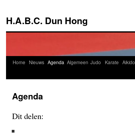
Ga
naar
H.A.B.C. Dun Hong
de
inhoud
Home
Nieuws
Agenda
Algemeen
Judo
Karate
Aikido
Agenda
Dit delen: