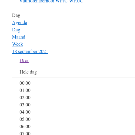
Vuurtorentoernooi
WFJC
WFJJC
Dag
Agenda
Dag
Maand
Week
18 september 2021
18
za
Hele dag
00:00
01:00
02:00
03:00
04:00
05:00
06:00
07:00