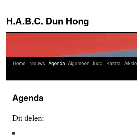
Ga
naar
H.A.B.C. Dun Hong
de
inhoud
Home
Nieuws
Agenda
Algemeen
Judo
Karate
Aikido
Agenda
Dit delen: