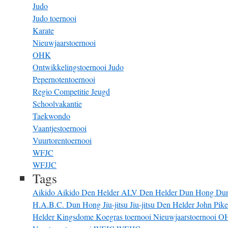
Judo
Judo toernooi
Karate
Nieuwjaarstoernooi
OHK
Ontwikkelingstoernooi Judo
Pepernotentoernooi
Regio Competitie Jeugd
Schoolvakantie
Taekwondo
Vaantjestoernooi
Vuurtorentoernooi
WFJC
WFJJC
Tags
Aikido
Aikido Den Helder
ALV
Den Helder
Dun Hong
Du
H.A.B.C. Dun Hong
Jiu-jitsu
Jiu-jitsu Den Helder
John Pik
Helder
Kingsdome
Koegras toernooi
Nieuwjaarstoernooi
O