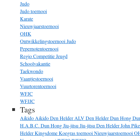
Judo
Judo toernooi
Karate
Nieuwjaarstoernooi
OHK
Ontwikkelingstoernooi Judo
Pepernotentoernooi
Regio Competitie Jeugd
Schoolvakantie
Taekwondo
Vaantjestoernooi
Vuurtorentoernooi
WFJC
WFJJC
Tags
Aikido
Aikido Den Helder
ALV
Den Helder
Dun Hong
Du
H.A.B.C. Dun Hong
Jiu-jitsu
Jiu-jitsu Den Helder
John Pik
Helder
Kingsdome
Koegras toernooi
Nieuwjaarstoernooi
O