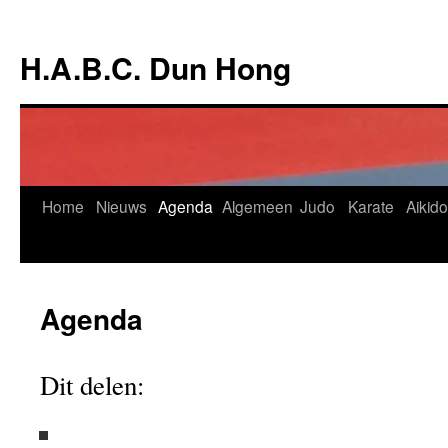
Ga
naar
H.A.B.C. Dun Hong
de
inhoud
Home
Nieuws
Agenda
Algemeen
Judo
Karate
Aikido
Agenda
Dit delen: