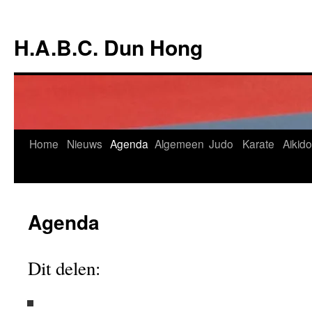
Ga
naar
H.A.B.C. Dun Hong
de
inhoud
Home
Nieuws
Agenda
Algemeen
Judo
Karate
Aikido
Agenda
Dit delen: