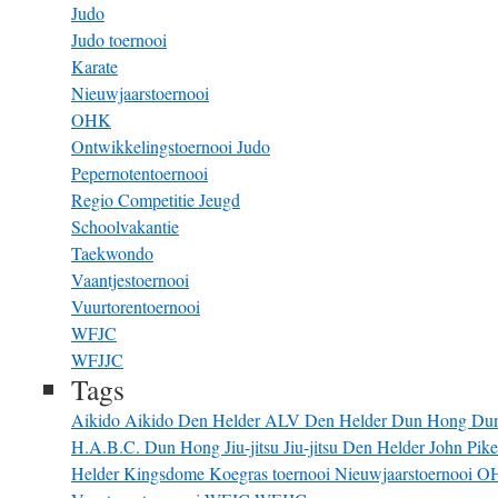
Judo
Judo toernooi
Karate
Nieuwjaarstoernooi
OHK
Ontwikkelingstoernooi Judo
Pepernotentoernooi
Regio Competitie Jeugd
Schoolvakantie
Taekwondo
Vaantjestoernooi
Vuurtorentoernooi
WFJC
WFJJC
Tags
Aikido
Aikido Den Helder
ALV
Den Helder
Dun Hong
Du
H.A.B.C. Dun Hong
Jiu-jitsu
Jiu-jitsu Den Helder
John Pik
Helder
Kingsdome
Koegras toernooi
Nieuwjaarstoernooi
O