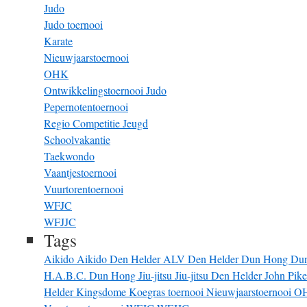
Judo
Judo toernooi
Karate
Nieuwjaarstoernooi
OHK
Ontwikkelingstoernooi Judo
Pepernotentoernooi
Regio Competitie Jeugd
Schoolvakantie
Taekwondo
Vaantjestoernooi
Vuurtorentoernooi
WFJC
WFJJC
Tags
Aikido
Aikido Den Helder
ALV
Den Helder
Dun Hong
Du
H.A.B.C. Dun Hong
Jiu-jitsu
Jiu-jitsu Den Helder
John Pik
Helder
Kingsdome
Koegras toernooi
Nieuwjaarstoernooi
O