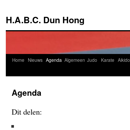
Ga
naar
H.A.B.C. Dun Hong
de
inhoud
Home
Nieuws
Agenda
Algemeen
Judo
Karate
Aikido
Agenda
Dit delen: